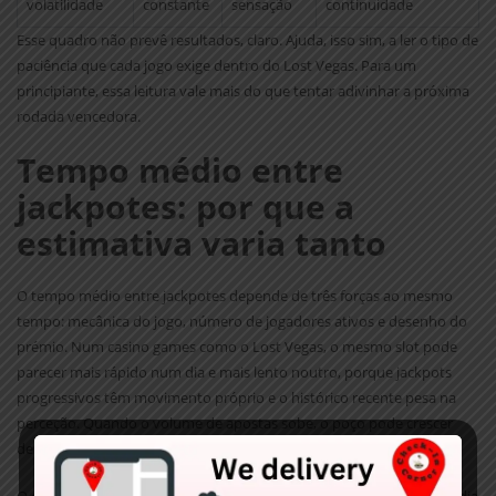
volatilidade
constante
sensação
continuidade
Esse quadro não prevê resultados, claro. Ajuda, isso sim, a ler o tipo de
paciência que cada jogo exige dentro do Lost Vegas. Para um
principiante, essa leitura vale mais do que tentar adivinhar a próxima
rodada vencedora.
Tempo médio entre
jackpotes: por que a
estimativa varia tanto
O tempo médio entre jackpotes depende de três forças ao mesmo
tempo: mecânica do jogo, número de jogadores ativos e desenho do
prémio. Num casino games como o Lost Vegas, o mesmo slot pode
parecer mais rápido num dia e mais lento noutro, porque jackpots
progressivos têm movimento próprio e o histórico recente pesa na
perceção. Quando o volume de apostas sobe, o poço pode crescer
depressa; quando a atividade arrefece, a espera alonga.