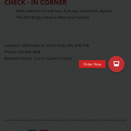
CHECK - IN CORNER
Wide selection of milk teas, fruit tea, smoothies, slushes.
The first Bingsu shop in West End Toronto
Location: 3930 Keele St, North York, ON, M3J 1N8
Phone: 416-636-3838
Business Hours: 12.p.m-12.a.m (7 days)