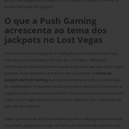
lenta pode desgastar, enquanto uma mais ativa sustenta melhor a
sessão até surgir um jackpot.
O que a Push Gaming
acrescenta ao tema dos
jackpots no Lost Vegas
Quando o assunto é jackpot, o catálogo e a matemática importam
mais do que o marketing. No caso do Lost Vegas, olhar para
referências de desenvolvimento ajuda a perceber por que certos jogos
parecem mais agressivos e outros mais constantes. A
oferta de
jackpots da Push Gaming
é um bom exemplo de como a construção
de volatilidade e o desenho do bónus podem alterar a forma como o
jogador sente a espera entre prémios. Essa leitura é útil para comparar
o que o Lost Vegas oferece com o que o mercado vem a destacar em
slots de alto impacto.
Para o principiante, a lição é simples e prática: não jogue apenas atrás
do jackpot. Jogue com noção do ritmo, do histórico de prémios e da