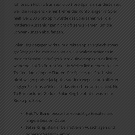
fühlte sich Hot To Burn auf 0,50 $ pro Spin am rundesten an,
weil die Frequenz kleiner Treffer das Konto länger im Spiel
hielt. Bei 2,00 $ pro Spin wurde das Spiel zäher, weil die
mittleren Auszahlungen nicht oft genug kamen, um die
Schwankungen abzufangen.
Solar King dagegen wirkte im direkten Spielvergleich etwas
großzügiger bei mittleren Serien. Die Walzen schienen in
meinen Sessions häufiger kurze Aufwärtsspitzen zu liefern,
während Hot To Burn stärker in Wellen lief: mehrere kleine
Treffer, dann längere Flauten. Für Spieler, die Fruchtslots
nicht wegen großer Jackpots, sondern wegen kontrollierter,
zügiger Sessions wählen, ist das ein echter Unterschied. Hot
To Burn belohnt Geduld; Solar King belohnt etwas mehr
Risiko pro Spin.
Hot To Burn:
besser für vorsichtige Einsätze und
längere Session-Dauer
Solar King:
stärker bei mittleren Ausschlägen und
höherem Session-Tempo