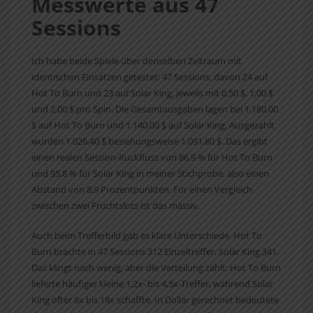
Messwerte aus 47
Sessions
Ich habe beide Spiele über denselben Zeitraum mit
identischen Einsätzen getestet: 47 Sessions, davon 24 auf
Hot To Burn und 23 auf Solar King, jeweils mit 0,50 $, 1,00 $
und 2,00 $ pro Spin. Die Gesamtausgaben lagen bei 1.180,00
$ auf Hot To Burn und 1.140,00 $ auf Solar King. Ausgezahlt
wurden 1.026,40 $ beziehungsweise 1.091,80 $. Das ergibt
einen realen Session-Rückfluss von 86,9 % für Hot To Burn
und 95,8 % für Solar King in meiner Stichprobe, also einen
Abstand von 8,9 Prozentpunkten. Für einen Vergleich
zwischen zwei Fruchtslots ist das massiv.
Auch beim Trefferbild gab es klare Unterschiede. Hot To
Burn brachte in 47 Sessions 312 Einzeltreffer, Solar King 341.
Das klingt nach wenig, aber die Verteilung zählt: Hot To Burn
lieferte häufiger kleine 1,2x- bis 4,5x-Treffer, während Solar
King öfter 6x bis 18x schaffte. In Dollar gerechnet bedeutete