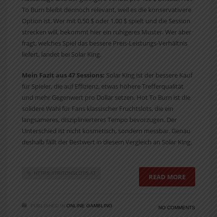
To Burn bleibt dennoch relevant, weil es die konservativere
Option ist. Wer mit 0,50 $ oder 1,00 $ spielt und die Session
strecken will, bekommt hier ein ruhigeres Muster. Wer aber
fragt, welches Spiel das bessere Preis-Leistungs-Verhältnis
liefert, landet bei Solar King.
Mein Fazit aus 47 Sessions:
Solar King ist der bessere Kauf
für Spieler, die auf Effizienz, etwas höhere Trefferqualität
und mehr Gegenwert pro Dollar setzen. Hot To Burn ist die
solidere Wahl für Fans klassischer Fruchtslots, die ein
langsameres, disziplinierteres Tempo bevorzugen. Der
Unterschied ist nicht kosmetisch, sondern messbar. Genau
deshalb fällt der Bestwert in diesem Vergleich an Solar King.
HTTPS://TRITONSLOTS.AT
READ MORE
PUBLISHED IN
ONLINE GAMBLING
NO COMMENTS