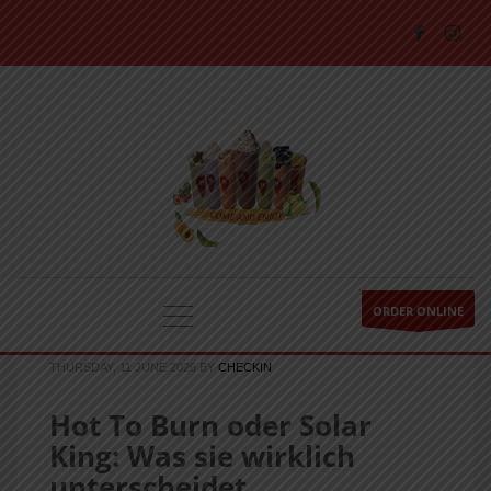
HOME
POSTS TAGGED "HTTPS://TRITONSLOTS.AT"
Hot To Burn oder Solar King:
Tag: https://tritonslots.at
Was sie wirklich
ORDER ONLINE
unterscheidet
THURSDAY, 11 JUNE 2026
BY
CHECKIN
Hot To Burn oder Solar
King: Was sie wirklich
unterscheidet