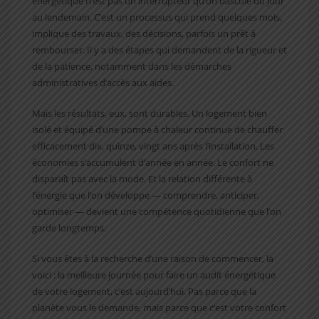
énergétique n’est pas un interrupteur qu’on bascule du jour
au lendemain. C’est un processus qui prend quelques mois,
implique des travaux, des décisions, parfois un prêt à
rembourser. Il y a des étapes qui demandent de la rigueur et
de la patience, notamment dans les démarches
administratives d’accès aux aides.
Mais les résultats, eux, sont durables. Un logement bien
isolé et équipé d’une pompe à chaleur continue de chauffer
efficacement dix, quinze, vingt ans après l’installation. Les
économies s’accumulent d’année en année. Le confort ne
disparaît pas avec la mode. Et la relation différente à
l’énergie que l’on développe — comprendre, anticiper,
optimiser — devient une compétence quotidienne que l’on
garde longtemps.
Si vous êtes à la recherche d’une raison de commencer, la
voici : la meilleure journée pour faire un audit énergétique
de votre logement, c’est aujourd’hui. Pas parce que la
planète vous le demande, mais parce que c’est votre confort