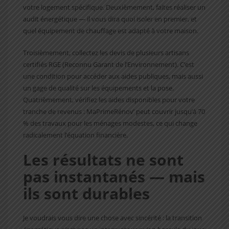
votre logement spécifique. Deuxièmement, faites réaliser un
audit énergétique — il vous dira quoi isoler en premier, et
quel équipement de chauffage est adapté à votre maison.
Troisièmement, collectez les devis de plusieurs artisans
certifiés RGE (Reconnu Garant de l’Environnement). C’est
une condition pour accéder aux aides publiques, mais aussi
un gage de qualité sur les équipements et la pose.
Quatrièmement, vérifiez les aides disponibles pour votre
tranche de revenus : MaPrimeRénov’ peut couvrir jusqu’à 70
% des travaux pour les ménages modestes, ce qui change
radicalement l’équation financière.
Les résultats ne sont
pas instantanés — mais
ils sont durables
Je voudrais vous dire une chose avec sincérité : la transition