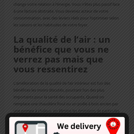
change votre relation à l’énergie. Vous n’êtes plus passif face
à une facture abstraite. Vous devenez acteur de votre
consommation, avec des leviers réels pour l’optimiser selon
les saisons et les habitudes de votre foyer.
La qualité de l’air : un
bénéfice que vous ne
verrez pas mais que
vous ressentirez
L’amélioration de la qualité de l’air intérieur est l’un des
bénéfices les moins discutés, pourtant l’un des plus
importants pour la santé des occupants. Quand on
remplace une chaudière fioul ou un poêle à bois ancien par
une pompe à chaleur, on élimine les émissions de particules
fines à l’intérieur du logement. Pour les enfants, les
personnes asthmatiques ou les personnes âgées, ce
changement est particulièrement significatif et mesurable