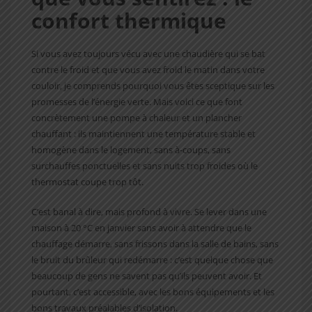
confort thermique
Si vous avez toujours vécu avec une chaudière qui se bat
contre le froid et que vous avez froid le matin dans votre
couloir, je comprends pourquoi vous êtes sceptique sur les
promesses de l’énergie verte. Mais voici ce que font
concrètement une pompe à chaleur et un plancher
chauffant : ils maintiennent une température stable et
homogène dans le logement, sans à-coups, sans
surchauffes ponctuelles et sans nuits trop froides où le
thermostat coupe trop tôt.
C’est banal à dire, mais profond à vivre. Se lever dans une
maison à 20 °C en janvier sans avoir à attendre que le
chauffage démarre, sans frissons dans la salle de bains, sans
le bruit du brûleur qui redémarre : c’est quelque chose que
beaucoup de gens ne savent pas qu’ils peuvent avoir. Et
pourtant, c’est accessible, avec les bons équipements et les
bons travaux préalables d’isolation.