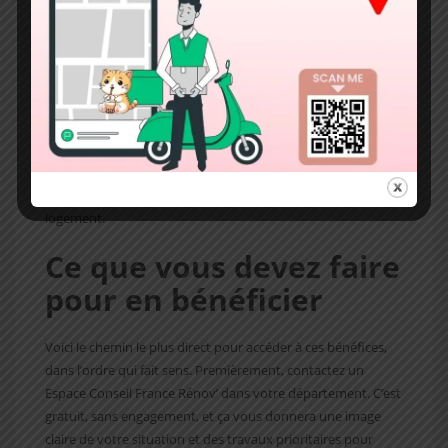
dans le temps.
À l’extérieur, chaque équipement renouvelable installé
contribue modestement mais réellement à réduire la
pollution locale. Des études mesurent cette amélioration
dans les communes qui ont engagé des programmes de
rénovation à large échelle. C’est un bénéfice collectif auquel
vous contribuez en même temps que vous bénéficiez
personnellement de l’air plus sain dans votre propre
logement.
Ce que vous devez faire
pour en bénéficier
Voici le chemin le plus direct pour accéder à ces bénéfices,
dans l’ordre qui fait sens. Premièrement, contactez un
Espace Conseil France Rénov’ dans votre département. C’est
gratuit, sans engagement, et ça vous donnera une image
claire de votre situation et des travaux prioritaires pour