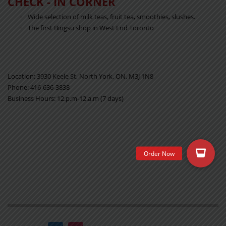
CHECK - IN CORNER
Wide selection of milk teas, fruit tea, smoothies, slushes.
The first Bingsu shop in West End Toronto
Location: 3930 Keele St, North York, ON, M3J 1N8
Phone: 416-636-3838
Business Hours: 12.p.m-12.a.m (7 days)