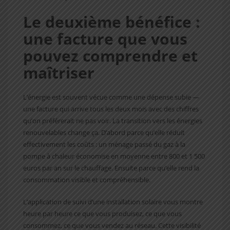
Le deuxième bénéfice :
une facture que vous
pouvez comprendre et
maîtriser
L’énergie est souvent vécue comme une dépense subie —
une facture qui arrive tous les deux mois avec des chiffres
qu’on préférerait ne pas voir. La transition vers les énergies
renouvelables change ça. D’abord parce qu’elle réduit
effectivement les coûts : un ménage passé du gaz à la
pompe à chaleur économise en moyenne entre 800 et 1 500
euros par an sur le chauffage. Ensuite parce qu’elle rend la
consommation visible et compréhensible.
L’application de suivi d’une installation solaire vous montre
heure par heure ce que vous produisez, ce que vous
consommez, ce que vous vendez au réseau. Cette visibilité