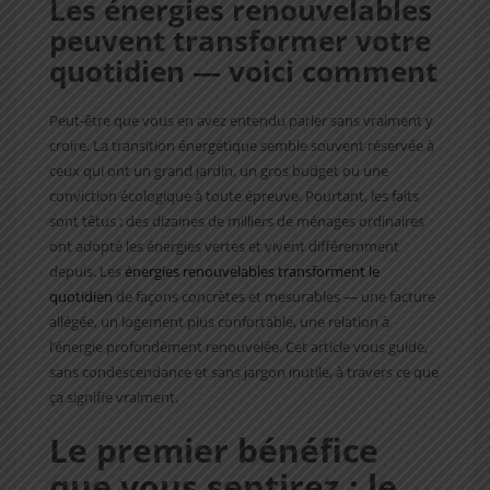
Les énergies renouvelables
peuvent transformer votre
quotidien — voici comment
Peut-être que vous en avez entendu parler sans vraiment y
croire. La transition énergétique semble souvent réservée à
ceux qui ont un grand jardin, un gros budget ou une
conviction écologique à toute épreuve. Pourtant, les faits
sont têtus : des dizaines de milliers de ménages ordinaires
ont adopté les énergies vertes et vivent différemment
depuis. Les
énergies renouvelables transforment le
quotidien
de façons concrètes et mesurables — une facture
allégée, un logement plus confortable, une relation à
l’énergie profondément renouvelée. Cet article vous guide,
sans condescendance et sans jargon inutile, à travers ce que
ça signifie vraiment.
Le premier bénéfice
que vous sentirez : le